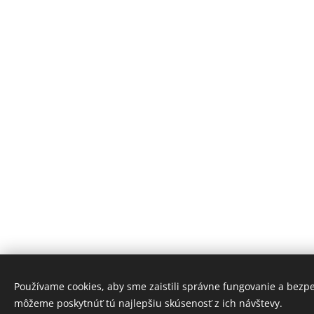
Používame cookies, aby sme zaistili správne fungovanie a bezp
môžeme poskytnúť tú najlepšiu skúsenosť z ich návštevy.